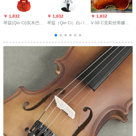
￥ 1,832
￥ 1,832
￥ 1,832
￥
琴茲(Qin Ci)实木巴イ
琴茲（Qin Ci）白バイ
V 08 C克莉丝蒂娜
オ様の子供供の初心
オリン実木楓木雲杉
(Christina)入力品の试
者は入力レベル演奏
クラク白演出大人子
验レベルは、手作り
級のバイオリナツメ
供級バイオリンHV 2
の独板演奏のバイオ
木工模様を練習しま
クラシク白-3/4身長
リン3/4です。
す。4/4身長150 cm以
140センチ以上
上です。