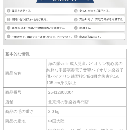
基本的な情報
海の韻violin成人児童バイオリン初心者の
純粋な手芸演奏電子音響バイオリン楽器子
商品名称
供バイオリン練習検定級1唖光復古色1/8
105 cm身長以上
商品番号
25412808004
店舗
北京海の韻楽器専門店
商品の毛の重さ
2.0 kg
商品の産地
中国大陸