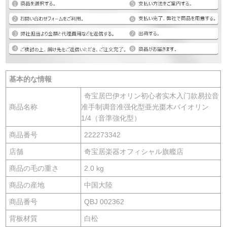
基本的な情報
奇宝居巴伊オリン初心者实木入门款易拉音
商品名称
准手制调音准强化型亜光棗木バイオリン
1/4（音準強化型）
商品番号
222273342
店舗
奇宝居楽器オフィシャル旗艦店
商品の毛の重さ
2.0 kg
商品の産地
中国大陸
商品番号
QBJ 002362
背板材質
白松