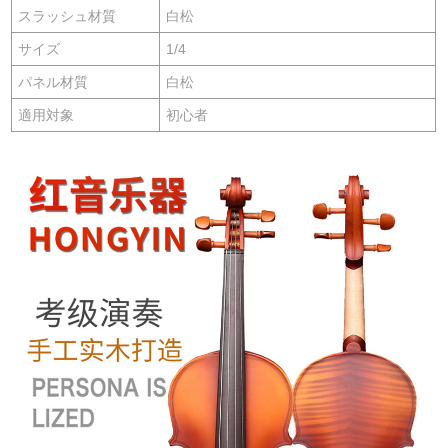
スラッシュ材質
白松
サイズ
1/4
パネル材質
白松
適用対象
初心者