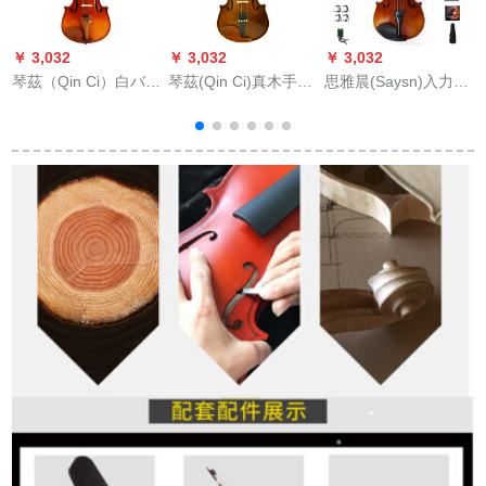
￥ 3,032
￥ 3,032
￥ 3,032
￥
琴茲（Qin Ci）白バイ
琴茲(Qin Ci)真木手作
思雅晨(Saysn)入力品
克
オリン実木楓木雲杉
りさいお供の大人の
バーイオリン初心者
経典白が演じた大人
初心者入力レベル実
入门子供大人乐器实
の児童試験級ベイオ
験演奏器3/4身長140
木ハドラト演奏试验
リン①ドイツ色4/4身
以上
级バーイオリン演奏
長155 cm以上
ステキライトV-011セ
ト3/4