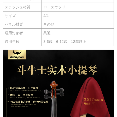
スラッシュ材質
ローズウッド
サイズ
4/4
パネル材質
その他
適用対象者
共通
適用年齢
3-6歳、6-12歳、12歳以上