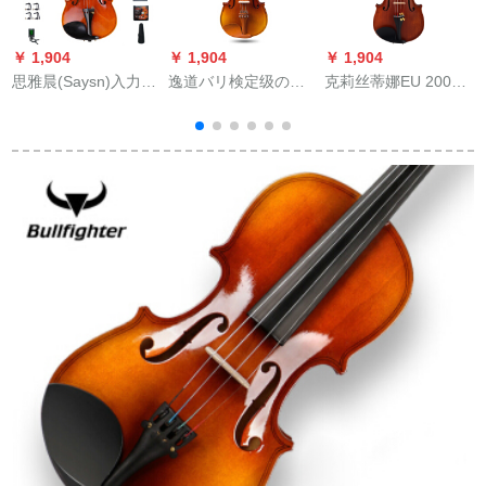
￥ 1,904
￥ 1,904
￥ 1,904
￥
思雅晨(Saysn)入力品
逸道バリ検定级の初
克莉丝蒂娜EU 2000
のバイオリン初心者
心者が、纯手作りの
A整琴ヨロッパ制作原
（
入门子供大人乐器の
実木様の子供供楽器
装输入品考级初学入
1
木の手作りのマット
を演奏します。
门成人児童手艺実木
演奏试验级バイオリ
1/2/3/4/8 YB 02進級
巴伊オリン音楽器EU
1
ン全手制の虎柄TL
金4/4身長150 cm以上
2000 A 1/2身长130
005-1セイト4/4
で使用します。
cm以上