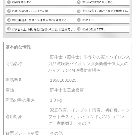
基本的な情報
闘牛士（闘牛士）手作りの実木バイロン入
商品名称
力品試験級バイオリン演奏楽器子供大人の
バイオリン4/4 A模仿古铜色
商品番号
19581831025
店舗
闘牛士楽器旗艦店
商品の毛の重さ
1.0 kg
家庭教育、インプット演奏、初心者、イン
適用対象
プットテスト、ハイエンドポジショニン
グ、家庭娯楽、その他
背面プレート材質
その他