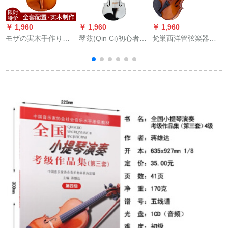
￥ 1,960
￥ 1,960
￥ 1,960
￥
モザの実木手作りー
琴兹(Qin Ci)初心者子
梵巣西洋管弦楽器の
オリン入力品试验レ
供バイオリン様のバ
実木質初学入門バイ
ベルヴィランより高
イオリン配送セト1/8
オリン成人学生児童
い価格で子供供の初
白黒
試験の手作業練習演
心者の大人が演奏す
奏レイト-1/10身長
るワイオリン音楽器
105 cmグルーが適用
1/4サイズ
されます。