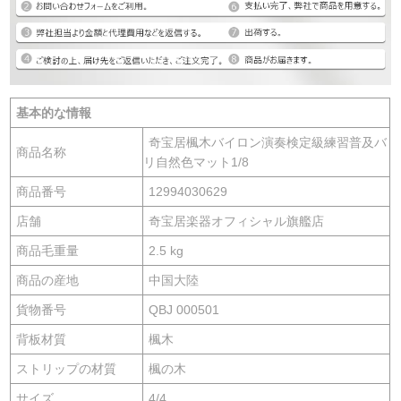
基本的な情報
奇宝居楓木バイロン演奏検定級練習普及バ
商品名称
リ自然色マット1/8
商品番号
12994030629
店舗
奇宝居楽器オフィシャル旗艦店
商品毛重量
2.5 kg
商品の産地
中国大陸
貨物番号
QBJ 000501
背板材質
楓木
ストリップの材質
楓の木
サイズ
4/4