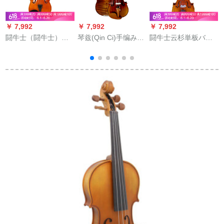
￥ 7,992
￥ 7,992
￥ 7,992
￥
闘牛士（闘牛士）手
琴兹(Qin Ci)手编みみ
闘牛士云杉単板バイ
作りの実木バオが演
み型様バイオリン演
リン子供初心者学生
奏する子供のバイオ
奏初学试采级大人子
演奏试验级ハンドル
リン1/2 Bタイプロの
供バイオリン実木巴
メード4/4は身长155
1
ナツメ色
イオン3/4原装配置
以上にふさわしいで
278セイト
す。