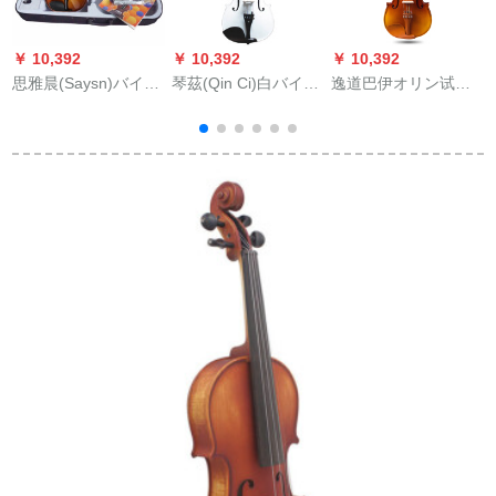
￥ 10,392
￥ 10,392
￥ 10,392
￥
思雅晨(Saysn)バイオ
琴茲(Qin Ci)白バイオ
逸道巴伊オリン试验
リン初学入门子供の
リン実木楓木雲杉ク
の初心者が纯粋な手
练习琴の実木単板巴
ラシク出演大人子供
作りの実木大人の子
イオリン楽器の点灯/
検査等級baiイオン2
供供楽器の入力品を
1
マット光バリV-007
クラシク-1/2身長130
演奏します。
デ
1/2
センチ以上
1/2/3/4/8 YB 02進級
金1/2身長130 cm以上
で使用します。