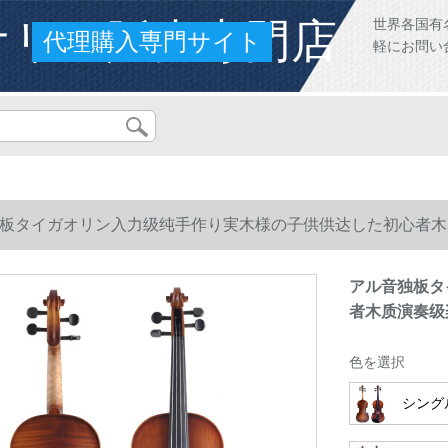
オリン販売専門店
世界各国有
代理購入専門サイト
軽にお問い
板タイガオリン入力级纯手作り実木様の子供供达した初心者木质演
アル音独板タ
者木质演奏级楽
色を選択
シング