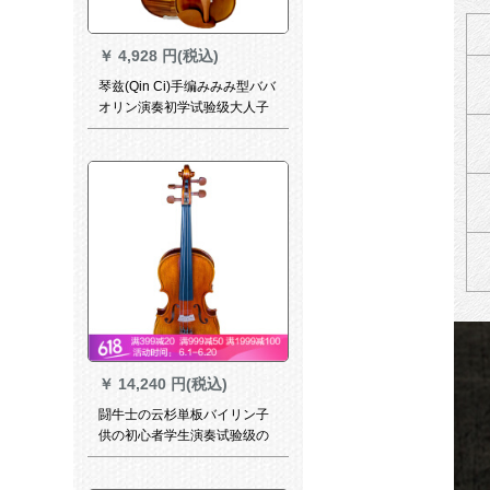
￥
4,928 円(税込)
琴兹(Qin Ci)手编みみみ型ババ
オリン演奏初学试验级大人子
供バイオリン実木巴イオン1/8
オリジナルセト
￥
14,240 円(税込)
闘牛士の云杉単板バイリン子
供の初心者学生演奏试验级の
ハーンドルメード3/4は身长
150グルーにふさわしいで