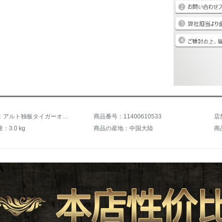
商品名称：アルト独板タイガーオリン入力品級純手作業の実木大人の子供の初心者試験木質演奏級楽器の綴り板1/4清新模古亜光【身長120 cm以上に適しています】
商品番号：11400610533
店
3.0 kg
商品の産地：中国大陸
商