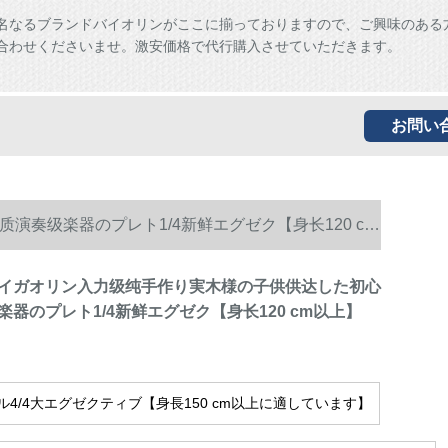
名なるブランドバイオリンがここに揃っておりますので、ご興味のある
合わせくださいませ。激安価格で代行購入させていただきます。
お問い
奏级楽器のプレト1/4新鲜エグゼク【身长120 cm
イガオリン入力级纯手作り実木様の子供供达した初心
器のプレト1/4新鲜エグゼク【身长120 cm以上】
ル4/4大エグゼクティブ【身長150 cm以上に適しています】