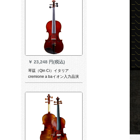
￥
23,248 円(税込)
琴茲（Qin Ci）イタリア
cremione a baイオン入力品演
奏试验级のハンドメードのバ
ーイオリン大師が制作した2/4
身长135 cmぐぐぐぐいです。