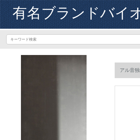
有名ブランドバイ
アル音独
以上】