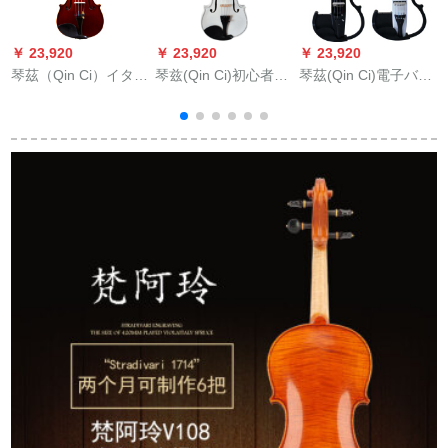
￥ 23,920
￥ 23,920
￥ 23,920
￥
琴茲（Qin Ci）イタリ
琴兹(Qin Ci)初心者の
琴茲(Qin Ci)電子バイ
V
アcremione a baiオリ
子供、バイオリン成
ァァンディオ自動切
(
ン入力品演奏試騳級
人、バイオリン配送
換実木手作り専用無
のハンドメイドのバ
全セイント3/4白黒
線送信機2017項演奏
ーイオリン大師が3/4
黒
身長145 cmぐぐいを
作ります。