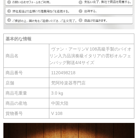
基本的な情報
ヴァン・アーリンV 108高級手製のバイオ
商品名
リン入力品演奏級イタリアの雲杉オルフェ
ンバッグ郵送4/4サイズ
商品番号
1120498218
店舗
梵阿玲楽器専門店
商品毛重量
3.0 kg
商品の産地
中国大陸
貨物番号
V 108