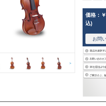
価格：
￥
込)
お問
>