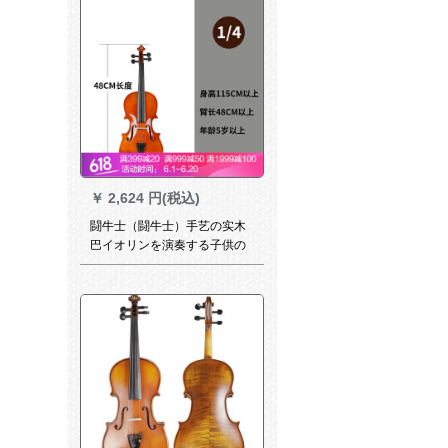
￥
2,624 円(税込)
闘牛士（闘牛士）手艺の实木
巴イオリンを演奏する子供の
イオリン1/4 Bのナツメ色