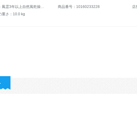
商品名称：鳳霊3年以上自然風乾燥手作りつり木筋ナツメ木実板バイロン初学試験級楽器マット1/2 3/4
商品番号：10160233228
店
重さ：10.0 kg