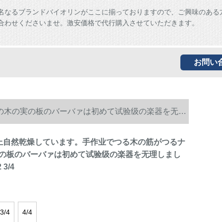
名なるブランドバイオリンがここに揃っておりますので、ご興味のある
合わせくださいませ。激安価格で代行購入させていただきます。
お問い
の木の実の板のバーバァは初めて试验级の楽器を无理
上自然乾燥しています。手作业でつる木の筋がつるナ
の板のバーバァは初めて试验级の楽器を无理しまし
3/4
3/4
4/4