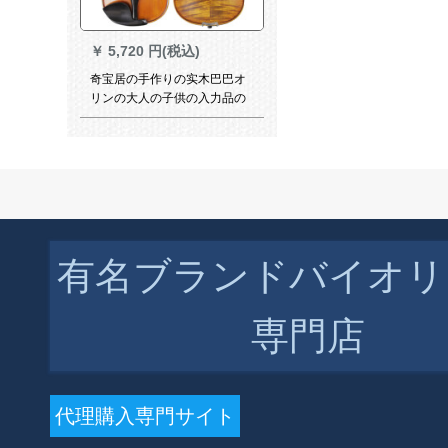
￥
5,720 円(税込)
奇宝居の手作りの实木巴巴オ
リンの大人の子供の入力品の
初学の试验级はバイオリンの
音楽器の初学の练习琴の1/4を
演奏します。
有名ブランドバイオリ
専門店
￥
5,720 円(税込)
奇宝居の手作りの实木巴オリ
ンの大人の子供の入力品の初
代理購入専門サイト
学の试验级はバイオリンの音
楽器の初学の练习琴の1/2を演