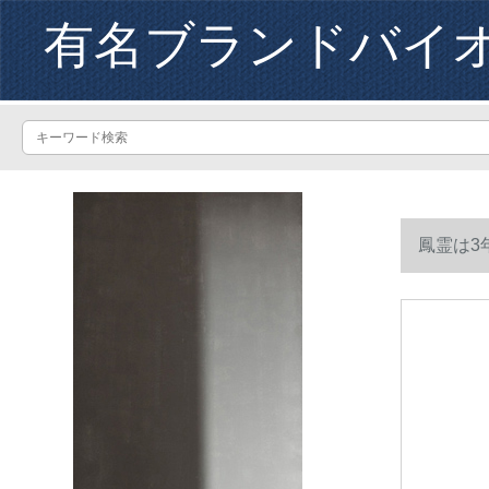
有名ブランドバイ
鳳霊は3
しました。マ