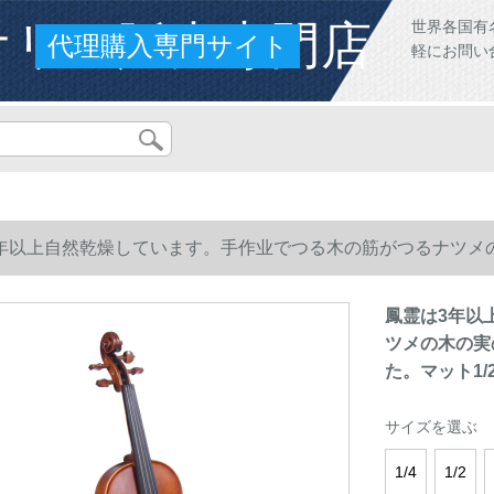
オリン販売専門店
世界各国有
代理購入専門サイト
軽にお問い
年以上自然乾燥しています。手作业でつる木の筋がつるナツメ
ット1/2 3/4
鳳霊は3年以
ツメの木の実
た。マット1/2 
サイズを選ぶ
1/4
1/2