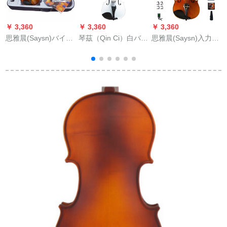
￥ 3,360
￥ 3,360
￥ 3,360
￥
思雅晨(Saysn)バイオ
琴茲（Qin Ci）白バイ
思雅晨(Saysn)入力品
思
リン初学入门子供の
オリン実木楓木雲杉
のバイオリン初心者
练习琴の実木単板巴
クラク白演出大人子
入门子供大人乐器の
イオリン楽器の点灯/
供定級バイオリンHV
木の手作りのマット
マット光バリV-007
2クラシク白-4/4身長
な光演奏试验级バイ
1/2
155セン以上
オリンの明のモデル
式
V-013セト4/4