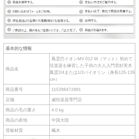
基本的な情報
鳳霊巴イオンMV 012 W（マット）初めて
弦楽器を練習した子供の大人入門雲杉実木
商品名
鳳霊2/4または1/2バイオリン（身長125-135
cm）
商品番号
115398472881
店舗
威恒楽器専門店
商品の毛の重さ
4.0 kg
商品の産地
中国大陸
背板材質
楓木