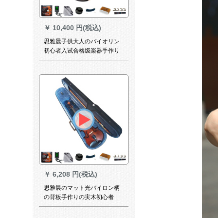
￥
10,400 円(税込)
思雅晨子供大人のバイオリン
初心者入试合格级楽器手作り
芸品実木マットV-0112(1/2)(身
长125-135 cmにふさわしい)
￥
6,208 円(税込)
思雅晨のマット光バイロン柄
の背板手作りの実木初心者
が、バイオリンV-08 1/4を練
習します（身長115-125 cmに