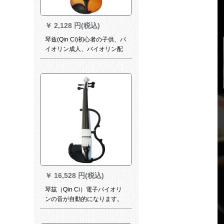
￥
2,128 円(税込)
琴兹(Qin Ci)初心者の子供、バ
イオリン成人、バイオリン配
送全セクト4/4アンティーク
￥
16,528 円(税込)
琴茲（Qin Ci）電子バイオリ
ンの音が自動的になります。
全实木手作り配专用无线配达
机が高级演奏で白いです。