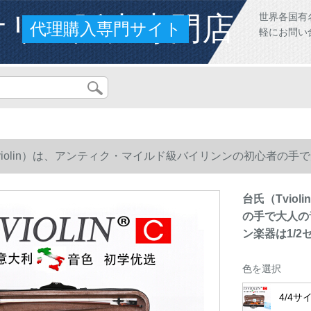
オリン販売専門店
世界各国有
代理購入専門サイト
軽にお問い
violin）は、アンティク・マイルド級バイリンンの初心者の
楽器は1/2セイズで身长135 cm以上が适用されます。
台氏（Tvi
の手で大人の
ン楽器は1/2
色を選択
4/4