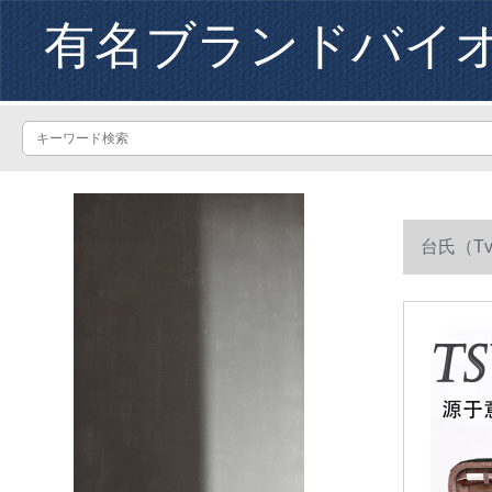
有名ブランドバイ
台氏（T
のバイロン