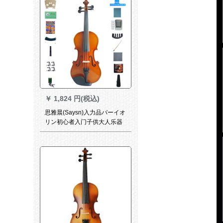
￥
1,824 円(税込)
思雅晨(Saysn)入力品バーイオ
リン初心者入门子供大人乐器
实木手作りーハーンラト演奏
试验级バーイオリン普及初学
金点灯V-06セイント1/2