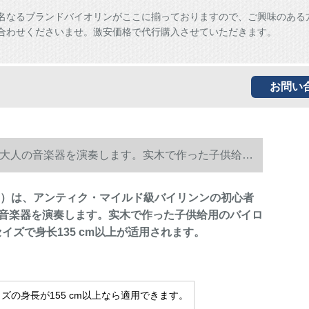
名なるブランドバイオリンがここに揃っておりますので、ご興味のある
合わせくださいませ。激安価格で代行購入させていただきます。
お問い
手で大人の音楽器を演奏します。实木で作った子供给用
olin）は、アンティク・マイルド級バイリンンの初心者
音楽器を演奏します。实木で作った子供给用のバイロ
セイズで身长135 cm以上が适用されます。
サイズの身長が155 cm以上なら適用できます。