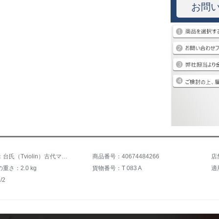
お問
商品名称：台氏（Tviolin）古代マイルド光検定級バイオリンの初めての心を手で演奏した成人楽器の実木製作児童バイオリン楽器1/2サイズの身長135 cm以上が適用されます。
商品番号：40674484266
店
重さ：2.0 kg
貨物番号：T 083 A
適
/2