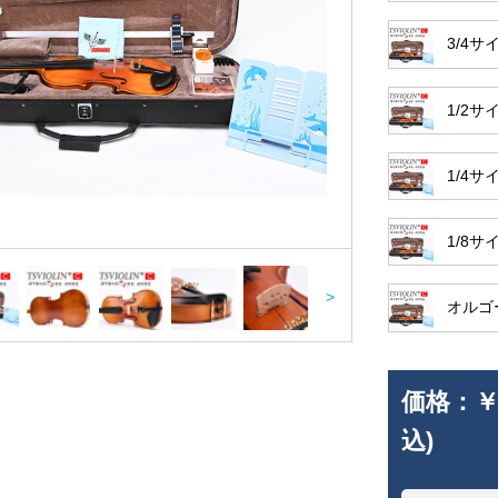
3/4
1/2
1/4サ
1/8
>
オルゴ
価格：
￥
込)