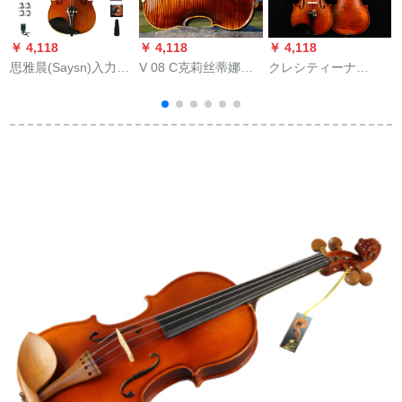
￥ 4,118
￥ 4,118
￥ 4,118
￥
思雅晨(Saysn)入力品
V 08 C克莉丝蒂娜
クレシティーナ
バーイオリン初心者
(Christina)入力品の试
(Christina)EU 3000 D
入门子供大人楽器实
验レベルは、手作り
ヨロッパのオリジナ
木ハーン演奏试验级
の独板演奏のバイオ
入力品バーンの演奏
バーイオリン点灯模
リン4/4です。
によける手作り丸太
式V-013セト1/4
全板バリオ3000 D
3/4の身長140 cm以上