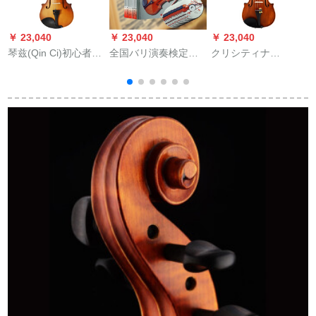
￥ 23,040
￥ 23,040
￥ 23,040
￥
琴兹(Qin Ci)初心者の
全国バリ演奏検定作
クリシティナ
子供、バイオリン成
品集第3セト第4弾
（Christina）EU
（
人、バイオリン配送
2000 Dヨロッパ手作
全セクト4/4アンティ
りオリジナル入力品
ーク
试验级バイオリン4/4
の